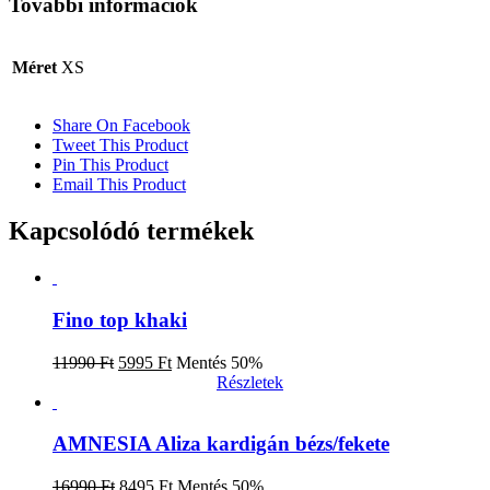
További információk
Méret
XS
Share On Facebook
Tweet This Product
Pin This Product
Email This Product
Kapcsolódó termékek
Fino top khaki
Original
Current
11990
Ft
5995
Ft
Mentés 50%
price
price
Ennek
Opciók választása
Részletek
was:
is:
a
11990 Ft.
5995 Ft.
terméknek
több
AMNESIA Aliza kardigán bézs/fekete
variációja
van.
Original
Current
16990
Ft
8495
Ft
Mentés 50%