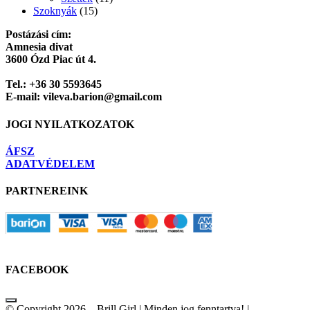
Szoknyák
(15)
Postázási cím:
Amnesia divat
3600 Ózd Piac út 4.
Tel.: +36 30 5593645
E-mail: vileva.barion@gmail.com
JOGI NYILATKOZATOK
ÁFSZ
ADATVÉDELEM
PARTNEREINK
FACEBOOK
© Copyright 2026 – Brill Girl | Minden jog fenntartva! |