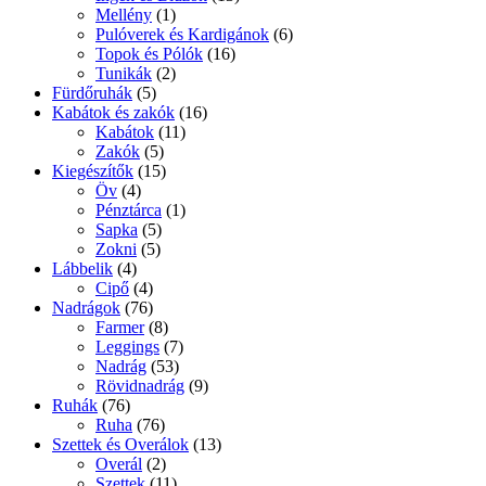
Mellény
(1)
Pulóverek és Kardigánok
(6)
Topok és Pólók
(16)
Tunikák
(2)
Fürdőruhák
(5)
Kabátok és zakók
(16)
Kabátok
(11)
Zakók
(5)
Kiegészítők
(15)
Öv
(4)
Pénztárca
(1)
Sapka
(5)
Zokni
(5)
Lábbelik
(4)
Cipő
(4)
Nadrágok
(76)
Farmer
(8)
Leggings
(7)
Nadrág
(53)
Rövidnadrág
(9)
Ruhák
(76)
Ruha
(76)
Szettek és Overálok
(13)
Overál
(2)
Szettek
(11)