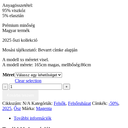
Anyagösszetétel:
95% viszkóz
5% elasztán
Prémium minőség
Magyar termék
2025 őszi kollekció
Mosási tájékoztató: Bevarrt címke alapján
A modell xs méretet visel.
A modell mérete: 165cm magas, mellbőség:86cm
Méret
Clear selection
Magenta
-
+
Felső
Kosárba teszem
mennyiség
Cikkszám:
N/A
Kategóriák:
Felsők
,
Felsőruházat
Címkék:
-50%
,
2025
,
Ősz
Márka:
Magenta
További információk