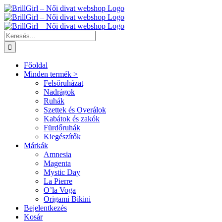
Kihagyás
Keresés...
Főoldal
Minden termék >
Felsőruházat
Nadrágok
Ruhák
Szettek és Overálok
Kabátok és zakók
Fürdőruhák
Kiegészítők
Márkák
Amnesia
Magenta
Mystic Day
La Pierre
O’la Voga
Origami Bikini
Bejelentkezés
Kosár