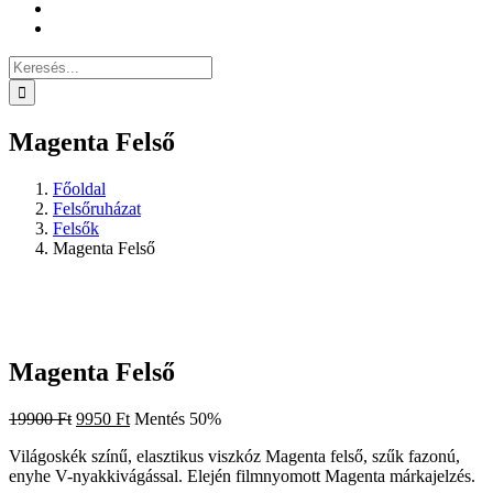
Keresés...
Magenta Felső
Főoldal
Felsőruházat
Felsők
Magenta Felső
Magenta Felső
Original
Current
19900
Ft
9950
Ft
Mentés 50%
price
price
Világoskék színű, elasztikus viszkóz Magenta felső, szűk fazonú,
was:
is:
enyhe V-nyakkivágással. Elején filmnyomott Magenta márkajelzés.
19900 Ft.
9950 Ft.