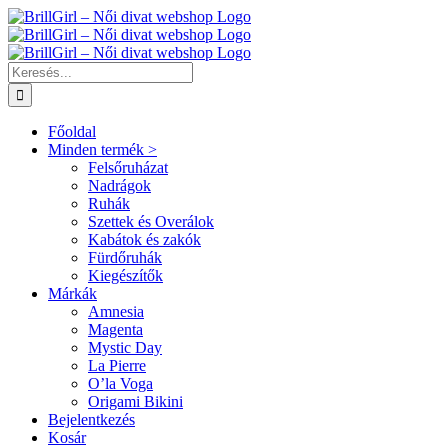
Kihagyás
Keresés...
Főoldal
Minden termék >
Felsőruházat
Nadrágok
Ruhák
Szettek és Overálok
Kabátok és zakók
Fürdőruhák
Kiegészítők
Márkák
Amnesia
Magenta
Mystic Day
La Pierre
O’la Voga
Origami Bikini
Bejelentkezés
Kosár