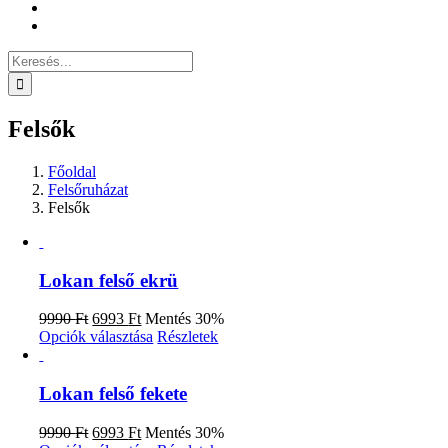
Keresés...
Felsők
Főoldal
Felsőruházat
Felsők
Lokan felső ekrü
Original
Current
9990
Ft
6993
Ft
Mentés 30%
price
price
Ennek
Opciók választása
Részletek
was:
is:
a
9990 Ft.
6993 Ft.
terméknek
több
Lokan felső fekete
variációja
van.
Original
Current
9990
Ft
6993
Ft
Mentés 30%
A