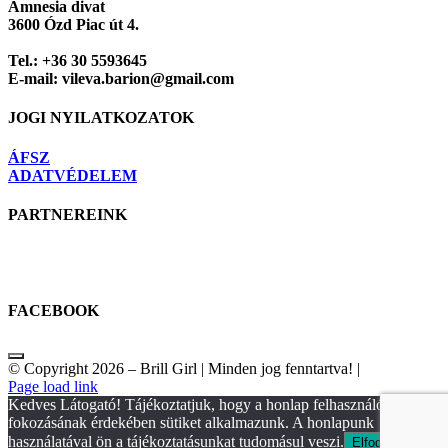
Amnesia divat
van.
3600 Ózd Piac út 4.
A
változatok
Tel.: +36 30 5593645
a
E-mail: vileva.barion@gmail.com
termékoldalon
választhatók
ki
JOGI NYILATKOZATOK
ÁFSZ
ADATVÉDELEM
PARTNEREINK
FACEBOOK
© Copyright 2026 – Brill Girl | Minden jog fenntartva! |
Facebook
Instagram
Page load link
Kedves Látogató! Tájékoztatjuk, hogy a honlap felhasználói élmény
fokozásának érdekében sütiket alkalmazunk. A honlapunk
használatával ön a tájékoztatásunkat tudomásul veszi.
Elfogadom