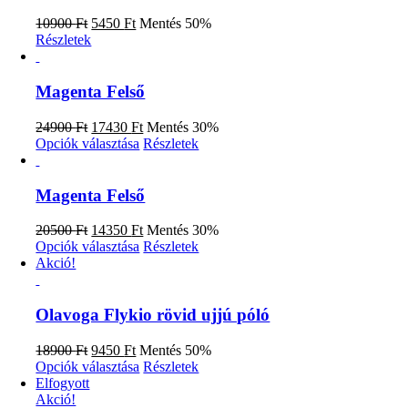
A
változatok
Original
Current
10900
Ft
5450
Ft
Mentés 50%
a
price
price
Részletek
termékoldalon
was:
is:
választhatók
10900 Ft.
5450 Ft.
ki
Magenta Felső
Original
Current
24900
Ft
17430
Ft
Mentés 30%
price
price
Ennek
Opciók választása
Részletek
was:
is:
a
24900 Ft.
17430 Ft.
terméknek
több
Magenta Felső
variációja
van.
Original
Current
20500
Ft
14350
Ft
Mentés 30%
A
price
price
Ennek
Opciók választása
Részletek
változatok
was:
is:
a
Akció!
a
20500 Ft.
14350 Ft.
terméknek
termékoldalon
több
választhatók
variációja
Olavoga Flykio rövid ujjú póló
ki
van.
A
Original
Current
18900
Ft
9450
Ft
Mentés 50%
változatok
price
price
Ennek
Opciók választása
Részletek
a
was:
is:
a
Elfogyott
termékoldalon
18900 Ft.
9450 Ft.
terméknek
Akció!