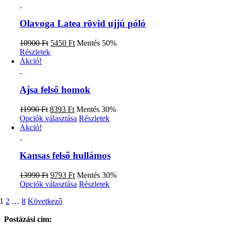
választhatók
több
ki
variációja
van.
Olavoga Latea rövid ujjú póló
A
változatok
Original
Current
10900
Ft
5450
Ft
Mentés 50%
a
price
price
Részletek
termékoldalon
was:
is:
Akció!
választhatók
10900 Ft.
5450 Ft.
ki
Ajsa felső homok
Original
Current
11990
Ft
8393
Ft
Mentés 30%
price
price
Ennek
Opciók választása
Részletek
was:
is:
a
Akció!
11990 Ft.
8393 Ft.
terméknek
több
variációja
Kansas felső hullámos
van.
A
Original
Current
13990
Ft
9793
Ft
Mentés 30%
változatok
price
price
Ennek
Opciók választása
Részletek
a
was:
is:
a
termékoldalon
1
2
…
8
Következő
13990 Ft.
9793 Ft.
terméknek
választhatók
több
ki
Postázási cím:
variációja