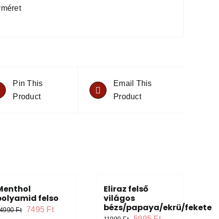
méret
Pin This
Email This
Product
Product
Menthol
Eliraz felső
polyamid felso
világos
bézs/papaya/ekrü/fekete
Original
Current
7495
Ft
14990
Ft
Original
Current
5995
Ft