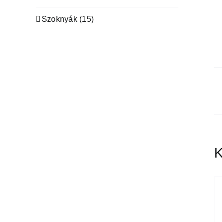
Szoknyák
(15)
K