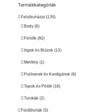
Termékkategóriák
Felsőruházat
(135)
Body
(8)
Felsők
(92)
Ingek és Blúzok
(13)
Mellény
(1)
Pulóverek és Kardigánok
(6)
Topok és Pólók
(16)
Tunikák
(2)
Fürdőruhák
(5)