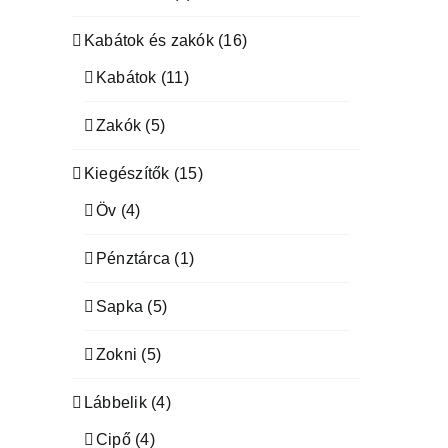
Kabátok és zakók
(16)
Kabátok
(11)
Zakók
(5)
Kiegészítők
(15)
Öv
(4)
Pénztárca
(1)
Sapka
(5)
Zokni
(5)
Lábbelik
(4)
Cipő
(4)