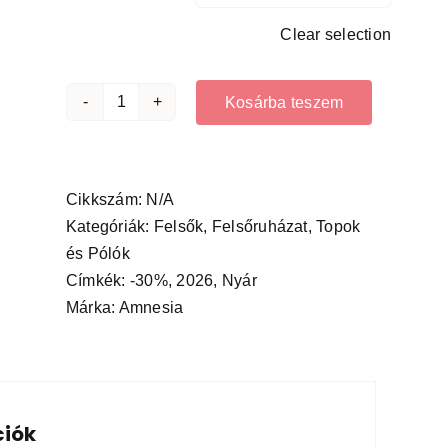
Clear selection
-
+
Kosárba teszem
Lokan
felső
csoki
mennyiség
Cikkszám:
N/A
Kategóriák:
Felsők
,
Felsőruházat
,
Topok
és Pólók
Címkék:
-30%
,
2026
,
Nyár
Márka:
Amnesia
ciók