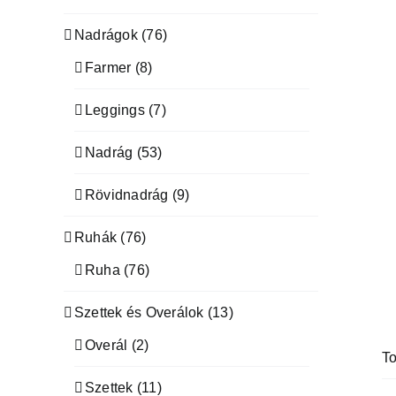
Nadrágok
(76)
Farmer
(8)
Leggings
(7)
Nadrág
(53)
Rövidnadrág
(9)
Ruhák
(76)
Ruha
(76)
Szettek és Overálok
(13)
Overál
(2)
To
Szettek
(11)