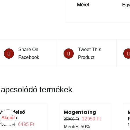
Méret
Egy
Share On
Tweet This
Facebook
Product
apcsolódó termékek
Agro felső
Magenta Ing
homok
Akció!
Original
Current
12950
Ft
25900
Ft
Original
Current
6495
Ft
12990
Ft
price
price
Mentés 50%