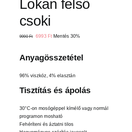
Lokan felső
csoki
Original
Current
6993
Ft
Mentés 30%
9990
Ft
price
price
was:
is:
Anyagösszetétel
9990 Ft.
6993 Ft.
96% viszkóz, 4% elasztán
Tisztítás és ápolás
30°C-on mosógéppel kímélő vagy normál
programon mosható
Fehéríteni és áztatni tilos