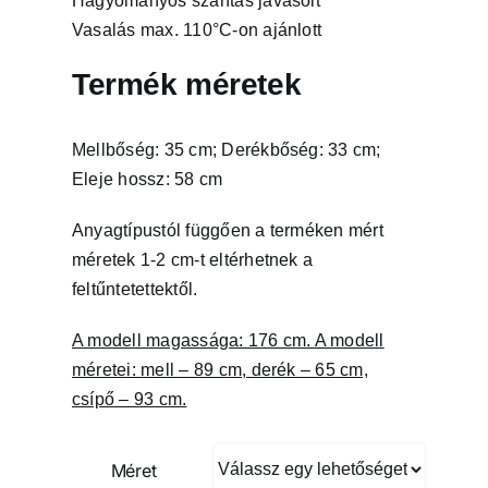
Hagyományos szárítás javasolt
Vasalás max. 110°C-on ajánlott
Termék méretek
Mellbőség: 35 cm; Derékbőség: 33 cm;
Eleje hossz: 58 cm
Anyagtípustól függően a terméken mért
méretek 1-2 cm-t eltérhetnek a
feltűntetettektől.
A modell magassága: 176 cm. A modell
méretei: mell – 89 cm, derék – 65 cm,
csípő – 93 cm.
Méret