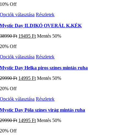
10% Off
was:
is:
A
25900 Ft.
12950 Ft.
változatok
Ennek
Opciók választása
Részletek
a
a
termékoldalon
terméknek
Mystic Day ILDIKÓ OVERÁL K.KÉK
választhatók
több
ki
Original
Current
38990
Ft
19495
Ft
Mentés 50%
variációja
price
price
van.
20% Off
was:
is:
A
38990 Ft.
19495 Ft.
változatok
Ennek
Opciók választása
Részletek
a
a
termékoldalon
terméknek
Mystic Day Helka piros színes mintás ruha
választhatók
több
ki
Original
Current
29990
Ft
14995
Ft
Mentés 50%
variációja
price
price
van.
20% Off
was:
is:
A
29990 Ft.
14995 Ft.
változatok
Ennek
Opciók választása
Részletek
a
a
termékoldalon
terméknek
Mystic Day Póla színes virág mintás ruha
választhatók
több
ki
Original
Current
29990
Ft
14995
Ft
Mentés 50%
variációja
price
price
van.
20% Off
was:
is:
A
29990 Ft.
14995 Ft.