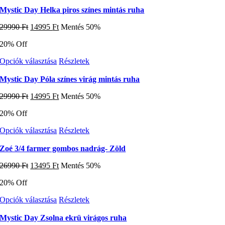
a
termékoldalon
terméknek
Mystic Day Helka piros színes mintás ruha
választhatók
több
ki
Original
Current
29990
Ft
14995
Ft
Mentés 50%
variációja
price
price
van.
20% Off
was:
is:
A
29990 Ft.
14995 Ft.
változatok
Ennek
Opciók választása
Részletek
a
a
termékoldalon
terméknek
Mystic Day Póla színes virág mintás ruha
választhatók
több
ki
Original
Current
29990
Ft
14995
Ft
Mentés 50%
variációja
price
price
van.
20% Off
was:
is:
A
29990 Ft.
14995 Ft.
változatok
Ennek
Opciók választása
Részletek
a
a
termékoldalon
terméknek
Zoé 3/4 farmer gombos nadrág- Zöld
választhatók
több
ki
Original
Current
26990
Ft
13495
Ft
Mentés 50%
variációja
price
price
van.
20% Off
was:
is:
A
26990 Ft.
13495 Ft.
változatok
Ennek
Opciók választása
Részletek
a
a
termékoldalon
terméknek
Mystic Day Zsolna ekrü virágos ruha
választhatók