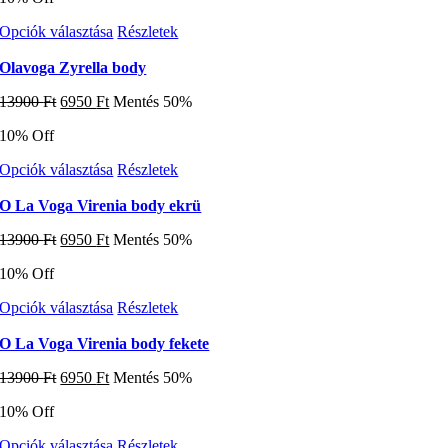
A
13900 Ft.
6950 Ft.
változatok
Ennek
Opciók választása
Részletek
a
a
termékoldalon
terméknek
Olavoga Zyrella body
választhatók
több
ki
Original
Current
13900
Ft
6950
Ft
Mentés 50%
variációja
price
price
van.
10% Off
was:
is:
A
13900 Ft.
6950 Ft.
változatok
Ennek
Opciók választása
Részletek
a
a
termékoldalon
terméknek
O La Voga Virenia body ekrü
választhatók
több
ki
Original
Current
13900
Ft
6950
Ft
Mentés 50%
variációja
price
price
van.
10% Off
was:
is:
A
13900 Ft.
6950 Ft.
változatok
Ennek
Opciók választása
Részletek
a
a
termékoldalon
terméknek
O La Voga Virenia body fekete
választhatók
több
ki
Original
Current
13900
Ft
6950
Ft
Mentés 50%
variációja
price
price
van.
10% Off
was:
is:
A
13900 Ft.
6950 Ft.
változatok
Ennek
Opciók választása
Részletek