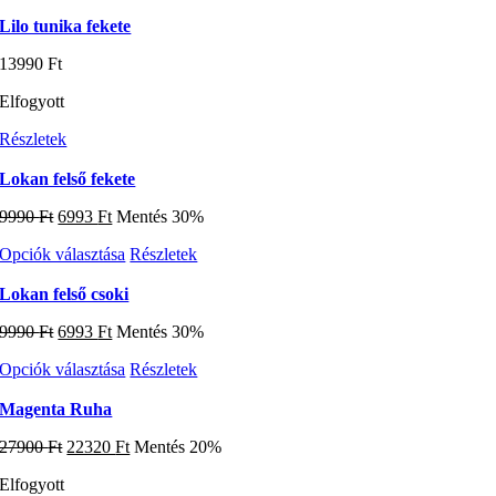
a
29900 Ft.
20930 Ft.
változatok
terméknek
Lilo tunika fekete
a
több
termékoldalon
13990
Ft
variációja
választhatók
van.
ki
Elfogyott
A
változatok
Részletek
a
termékoldalon
Lokan felső fekete
választhatók
ki
Original
Current
9990
Ft
6993
Ft
Mentés 30%
price
price
Ennek
Opciók választása
Részletek
was:
is:
a
9990 Ft.
6993 Ft.
terméknek
Lokan felső csoki
több
Original
Current
9990
Ft
6993
Ft
Mentés 30%
variációja
price
price
van.
Ennek
Opciók választása
Részletek
was:
is:
A
a
9990 Ft.
6993 Ft.
változatok
terméknek
Magenta Ruha
a
több
termékoldalon
Original
Current
27900
Ft
22320
Ft
Mentés 20%
variációja
választhatók
price
price
van.
ki
Elfogyott
was:
is:
A