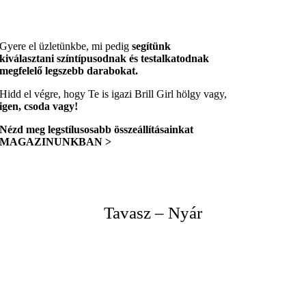
termékoldalon
terméknek
választhatók
több
ki
variációja
Gyere el üzletünkbe, mi pedig
segítünk
van.
kiválasztani színtípusodnak és testalkatodnak
A
megfelelő legszebb darabokat.
változatok
a
Hidd el végre, hogy Te is igazi Brill Girl hölgy vagy,
termékoldalon
igen, csoda vagy!
választhatók
ki
Nézd meg legstílusosabb
összeállításainkat
MAGAZINUNKBAN >
Tavasz – Nyár