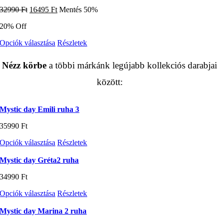
több
ki
Original
Current
32990
Ft
16495
Ft
Mentés 50%
variációja
price
price
van.
20% Off
was:
is:
A
32990 Ft.
16495 Ft.
változatok
Ennek
Opciók választása
Részletek
a
a
termékoldalon
terméknek
választhatók
Nézz körbe
a többi márkánk legújabb kollekciós darabjai
több
ki
variációja
között:
van.
A
változatok
Mystic day Emili ruha 3
a
termékoldalon
35990
Ft
választhatók
ki
Ennek
Opciók választása
Részletek
a
terméknek
Mystic day Gréta2 ruha
több
34990
Ft
variációja
van.
Ennek
Opciók választása
Részletek
A
a
változatok
terméknek
Mystic day Marina 2 ruha
a