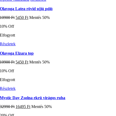
a
a
termékoldalon
terméknek
Olavoga Latea rövid ujjú póló
választhatók
több
ki
Original
Current
10900
Ft
5450
Ft
Mentés 50%
variációja
price
price
van.
10% Off
was:
is:
A
10900 Ft.
5450 Ft.
változatok
Elfogyott
a
termékoldalon
Részletek
választhatók
ki
Olavoga Elzara top
Original
Current
10900
Ft
5450
Ft
Mentés 50%
price
price
10% Off
was:
is:
10900 Ft.
5450 Ft.
Elfogyott
Részletek
Mystic Day Zsolna ekrü virágos ruha
Original
Current
32990
Ft
16495
Ft
Mentés 50%
price
price
20% Off
was:
is: