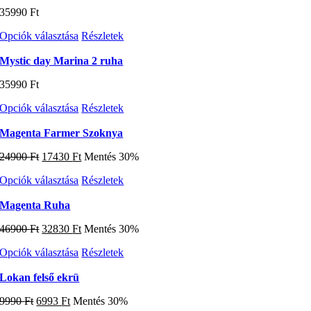
több
termékoldalon
35990
Ft
variációja
választhatók
van.
ki
Ennek
Opciók választása
Részletek
A
a
változatok
terméknek
Mystic day Marina 2 ruha
a
több
termékoldalon
35990
Ft
variációja
választhatók
van.
ki
Ennek
Opciók választása
Részletek
A
a
változatok
terméknek
Magenta Farmer Szoknya
a
több
termékoldalon
Original
Current
24900
Ft
17430
Ft
Mentés 30%
variációja
választhatók
price
price
van.
ki
Ennek
Opciók választása
Részletek
was:
is:
A
a
24900 Ft.
17430 Ft.
változatok
terméknek
Magenta Ruha
a
több
termékoldalon
Original
Current
46900
Ft
32830
Ft
Mentés 30%
variációja
választhatók
price
price
van.
ki
Ennek
Opciók választása
Részletek
was:
is:
A
a
46900 Ft.
32830 Ft.
változatok
terméknek
Lokan felső ekrü
a
több
termékoldalon
Original
Current
9990
Ft
6993
Ft
Mentés 30%
variációja
választhatók