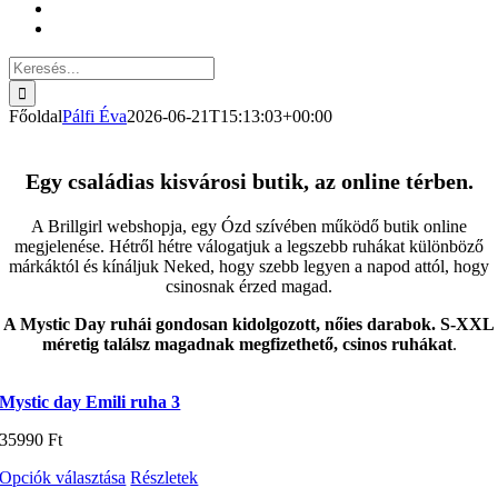
Keresés...
Főoldal
Pálfi Éva
2026-06-21T15:13:03+00:00
Egy családias kisvárosi butik, az online térben.
A Brillgirl webshopja, egy Ózd szívében működő butik online
megjelenése. Hétről hétre válogatjuk a legszebb ruhákat különböző
márkáktól és kínáljuk Neked, hogy szebb legyen a napod attól, hogy
csinosnak érzed magad.
A Mystic Day ruhái gondosan kidolgozott, nőies darabok. S-XXL
méretig találsz magadnak megfizethető, csinos ruhákat
.
Mystic day Emili ruha 3
35990
Ft
Ennek
Opciók választása
Részletek
a