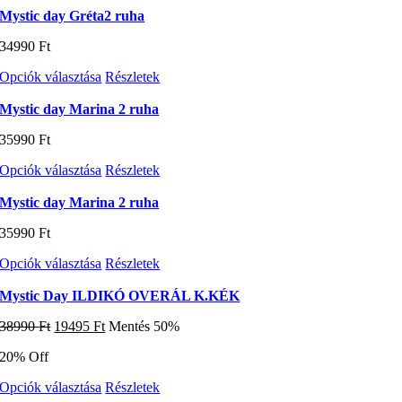
terméknek
Mystic day Gréta2 ruha
több
34990
Ft
variációja
van.
Ennek
Opciók választása
Részletek
A
a
változatok
terméknek
Mystic day Marina 2 ruha
a
több
termékoldalon
35990
Ft
variációja
választhatók
van.
ki
Ennek
Opciók választása
Részletek
A
a
változatok
terméknek
Mystic day Marina 2 ruha
a
több
termékoldalon
35990
Ft
variációja
választhatók
van.
ki
Ennek
Opciók választása
Részletek
A
a
változatok
terméknek
Mystic Day ILDIKÓ OVERÁL K.KÉK
a
több
termékoldalon
Original
Current
38990
Ft
19495
Ft
Mentés 50%
variációja
választhatók
price
price
van.
ki
20% Off
was:
is:
A
38990 Ft.
19495 Ft.
változatok
Ennek
Opciók választása
Részletek
a