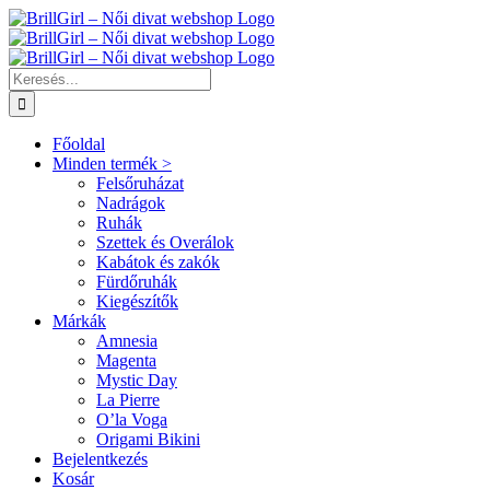
Kihagyás
Keresés...
Főoldal
Minden termék >
Felsőruházat
Nadrágok
Ruhák
Szettek és Overálok
Kabátok és zakók
Fürdőruhák
Kiegészítők
Márkák
Amnesia
Magenta
Mystic Day
La Pierre
O’la Voga
Origami Bikini
Bejelentkezés
Kosár