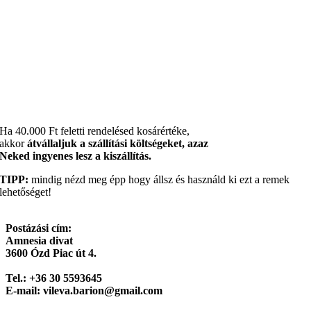
Ha 40.000 Ft feletti rendelésed kosárértéke,
akkor
átvállaljuk a szállítási költségeket, azaz
Neked ingyenes lesz a kiszállítás.
TIPP:
mindig nézd meg épp hogy állsz és használd ki ezt a remek
lehetőséget!
Postázási cím:
Amnesia divat
3600 Ózd Piac út 4.
Tel.: +36 30 5593645
E-mail: vileva.barion@gmail.com