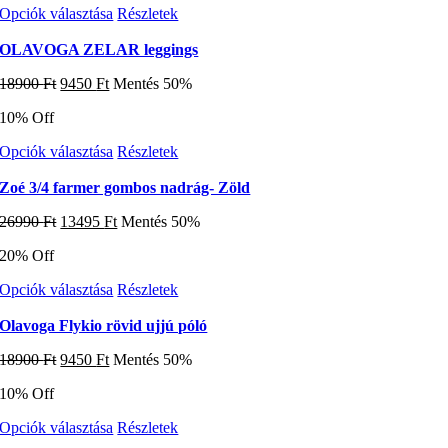
változatok
Ennek
Opciók választása
Részletek
a
a
termékoldalon
terméknek
OLAVOGA ZELAR leggings
választhatók
több
ki
Original
Current
18900
Ft
9450
Ft
Mentés 50%
variációja
price
price
van.
10% Off
was:
is:
A
18900 Ft.
9450 Ft.
változatok
Ennek
Opciók választása
Részletek
a
a
termékoldalon
terméknek
Zoé 3/4 farmer gombos nadrág- Zöld
választhatók
több
ki
Original
Current
26990
Ft
13495
Ft
Mentés 50%
variációja
price
price
van.
20% Off
was:
is:
A
26990 Ft.
13495 Ft.
változatok
Ennek
Opciók választása
Részletek
a
a
termékoldalon
terméknek
Olavoga Flykio rövid ujjú póló
választhatók
több
ki
Original
Current
18900
Ft
9450
Ft
Mentés 50%
variációja
price
price
van.
10% Off
was:
is:
A
18900 Ft.
9450 Ft.
változatok
Ennek
Opciók választása
Részletek
a
a