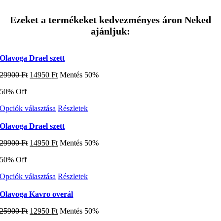
terméknek
több
variációja
Ezeket a termékeket kedvezményes áron Neked
van.
ajánljuk:
A
változatok
a
Olavoga Drael szett
termékoldalon
választhatók
Original
Current
29900
Ft
14950
Ft
Mentés 50%
ki
price
price
50% Off
was:
is:
29900 Ft.
14950 Ft.
Ennek
Opciók választása
Részletek
a
terméknek
Olavoga Drael szett
több
Original
Current
29900
Ft
14950
Ft
Mentés 50%
variációja
price
price
van.
50% Off
was:
is:
A
29900 Ft.
14950 Ft.
változatok
Ennek
Opciók választása
Részletek
a
a
termékoldalon
terméknek
Olavoga Kavro overál
választhatók
több
ki
Original
Current
25900
Ft
12950
Ft
Mentés 50%
variációja
price
price
van.