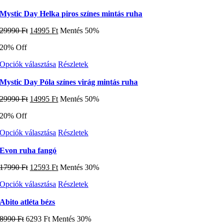
a
termékoldalon
terméknek
Mystic Day Helka piros színes mintás ruha
választhatók
több
ki
Original
Current
29990
Ft
14995
Ft
Mentés 50%
variációja
price
price
van.
20% Off
was:
is:
A
29990 Ft.
14995 Ft.
változatok
Ennek
Opciók választása
Részletek
a
a
termékoldalon
terméknek
Mystic Day Póla színes virág mintás ruha
választhatók
több
ki
Original
Current
29990
Ft
14995
Ft
Mentés 50%
variációja
price
price
van.
20% Off
was:
is:
A
29990 Ft.
14995 Ft.
változatok
Ennek
Opciók választása
Részletek
a
a
termékoldalon
terméknek
Evon ruha fangó
választhatók
több
ki
Original
Current
17990
Ft
12593
Ft
Mentés 30%
variációja
price
price
van.
Ennek
Opciók választása
Részletek
was:
is:
A
a
17990 Ft.
12593 Ft.
változatok
terméknek
Abito atléta bézs
a
több
termékoldalon
Original
Current
8990
Ft
6293
Ft
Mentés 30%
variációja
választhatók