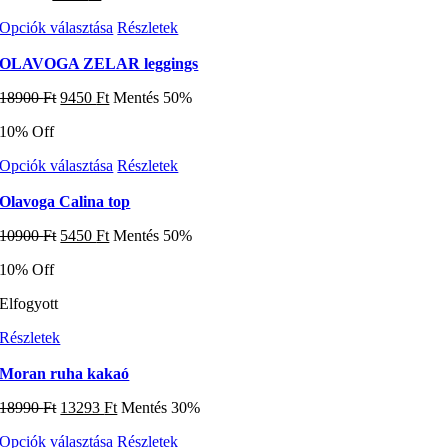
price
price
van.
ki
Ennek
Opciók választása
Részletek
was:
is:
A
a
8990 Ft.
6293 Ft.
változatok
terméknek
OLAVOGA ZELAR leggings
a
több
termékoldalon
Original
Current
18900
Ft
9450
Ft
Mentés 50%
variációja
választhatók
price
price
van.
ki
10% Off
was:
is:
A
18900 Ft.
9450 Ft.
változatok
Ennek
Opciók választása
Részletek
a
a
termékoldalon
terméknek
Olavoga Calina top
választhatók
több
ki
Original
Current
10900
Ft
5450
Ft
Mentés 50%
variációja
price
price
van.
10% Off
was:
is:
A
10900 Ft.
5450 Ft.
változatok
Elfogyott
a
termékoldalon
Részletek
választhatók
ki
Moran ruha kakaó
Original
Current
18990
Ft
13293
Ft
Mentés 30%
price
price
Ennek
Opciók választása
Részletek
was:
is: