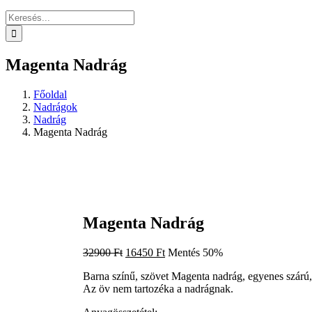
Keresés...
Magenta Nadrág
Főoldal
Nadrágok
Nadrág
Magenta Nadrág
Magenta Nadrág
Original
Current
32900
Ft
16450
Ft
Mentés 50%
price
price
Barna színű, szövet Magenta nadrág, egyenes szárú, é
was:
is:
Az öv nem tartozéka a nadrágnak.
32900 Ft.
16450 Ft.