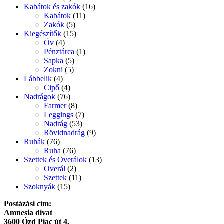
Kabátok és zakók
(16)
Kabátok
(11)
Zakók
(5)
Kiegészítők
(15)
Öv
(4)
Pénztárca
(1)
Sapka
(5)
Zokni
(5)
Lábbelik
(4)
Cipő
(4)
Nadrágok
(76)
Farmer
(8)
Leggings
(7)
Nadrág
(53)
Rövidnadrág
(9)
Ruhák
(76)
Ruha
(76)
Szettek és Overálok
(13)
Overál
(2)
Szettek
(11)
Szoknyák
(15)
Postázási cím:
Amnesia divat
3600 Ózd Piac út 4.