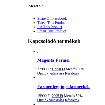
Méret
S2
Share On Facebook
Tweet This Product
Pin This Product
Email This Product
Kapcsolódó termékek
Magenta Farmer
Original
Current
27900
Ft
13950
Ft
Mentés 50%
price
price
Ennek
Opciók választása
Részletek
was:
is:
a
27900 Ft.
13950 Ft.
terméknek
több
Farmer leggings farmerkék
variációja
van.
Original
Current
15990
Ft
7995
Ft
Mentés 50%
A
price
price
Ennek
Opciók választása
Részletek
változatok
was:
is:
a