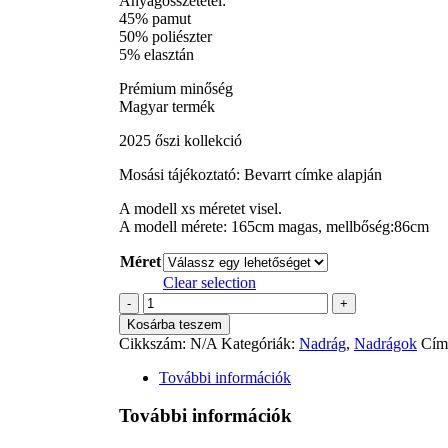
Anyagösszetétel:
45% pamut
50% poliészter
5% elasztán
Prémium minőség
Magyar termék
2025 őszi kollekció
Mosási tájékoztató: Bevarrt címke alapján
A modell xs méretet visel.
A modell mérete: 165cm magas, mellbőség:86cm
Méret
Clear selection
Magenta
-
+
Nadrág
Kosárba teszem
mennyiség
Cikkszám:
N/A
Kategóriák:
Nadrág
,
Nadrágok
Cím
További információk
További információk