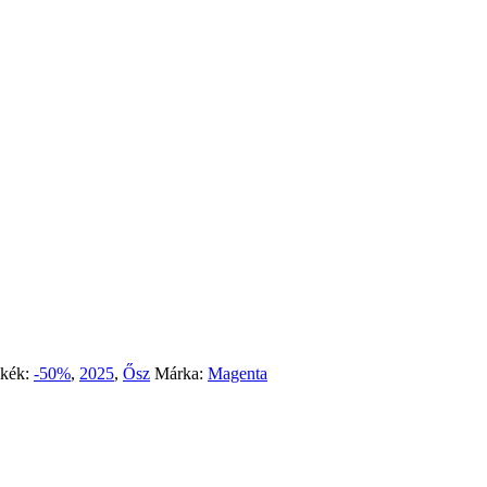
kék:
-50%
,
2025
,
Ősz
Márka:
Magenta