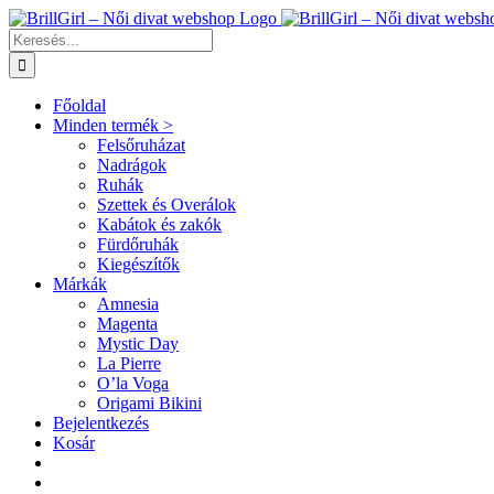
Kihagyás
Keresés...
Főoldal
Minden termék >
Felsőruházat
Nadrágok
Ruhák
Szettek és Overálok
Kabátok és zakók
Fürdőruhák
Kiegészítők
Márkák
Amnesia
Magenta
Mystic Day
La Pierre
O’la Voga
Origami Bikini
Bejelentkezés
Kosár